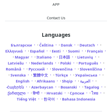
APP
Contact Us
Languages
·
·
·
·
Български
Čeština
Dansk
Deutsch
·
·
·
·
Ελληνικά
Español
Eesti
Suomi
Français
·
·
·
·
·
Magyar
Italiano
日本語
Lietuvių
·
·
·
·
Latviešu
Nederlands
Polski
Português
·
·
·
Română
Русский
Slovenčina
Slovenščina
·
·
·
·
·
Svenska
繁體中文
Türkçe
Українська
·
·
·
·
English
Afrikaans
Shqip
العربية
·
·
·
·
Հայերեն
Azərbaycan
Bosanski
Tagalog
·
·
·
·
·
ქართული
हिन्दी
Hrvatski
Српски
ไทย
·
·
Tiếng Việt
한국어
Bahasa Indonesia