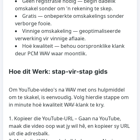
Geen registrasie nodig
— begin dadelik
omskakel sonder om 'n rekening te skep.
Gratis
— onbeperkte omskakelings sonder
verborge fooie.
Vinnige omskakeling
— geoptimaliseerde
verwerking vir vinnige aflaaie.
Hoë kwaliteit
— behou oorspronklike klank
deur PCM WAV waar moontlik.
Hoe dit Werk: stap-vir-stap gids
Om YouTube-video's na WAV met ons hulpmiddel
om te skakel, is eenvoudig. Volg hierdie stappe om
in minute hoë kwaliteit WAV-klank te kry.
Kopieer die YouTube-URL
– Gaan na YouTube,
maak die video oop wat jy wil hê, en kopieer sy URL
uit die adresbalk.