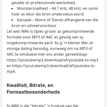
gevalle vir professionele werkvloei).
Monstersnelheid
– 44.1 kHz, 48 kHz, en soms
hoër as deur die bron ondersteun word.
Kanaale
– Mono of Stereo afhangend van die
bron en uitvoervoorkeur.
Let wel: WAV is tipies groter as gekomprimeerde
formate soos MP3 of AAC as gevolg van sy
ongekomprimeerde aard. As jy 'n kleiner lêer vir
vinnige deling benodig, oorweeg om na MP3 of
AAC te omskakel met ons ander gereedskap:
https://youtubemp3.download/af/youtube-to-mp3
en https://youtubemp3.download/af/youtube-to-
mp4.
Kwaliteit, Bitrate, en
Formaatbesonderhede
In WAV is die "bitrate" 'n funksie van die