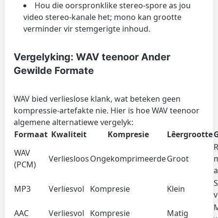
Hou die oorspronklike stereo-spore as jou
video stereo-kanale het; mono kan grootte
verminder vir stemgerigte inhoud.
Vergelyking: WAV teenoor Ander
Gewilde Formate
WAV bied verlieslose klank, wat beteken geen
kompressie-artefakte nie. Hier is hoe WAV teenoor
algemene alternatiewe vergelyk:
Formaat
Kwaliteit
Kompresie
Lêergrootte
G
R
WAV
Verliesloos
Ongekomprimeerde
Groot
m
(PCM)
a
S
MP3
Verliesvol
Kompresie
Klein
v
M
AAC
Verliesvol
Kompresie
Matig