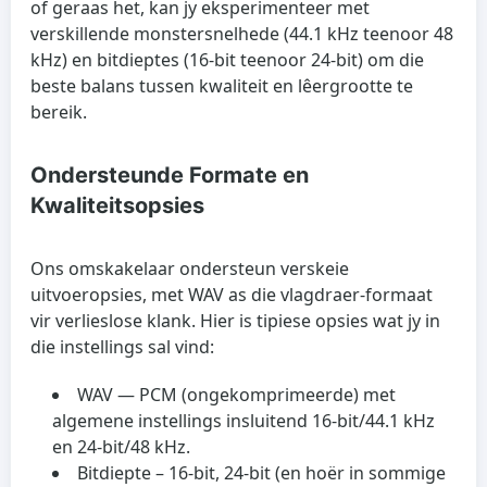
of geraas het, kan jy eksperimenteer met
verskillende monstersnelhede (44.1 kHz teenoor 48
kHz) en bitdieptes (16-bit teenoor 24-bit) om die
beste balans tussen kwaliteit en lêergrootte te
bereik.
Ondersteunde Formate en
Kwaliteitsopsies
Ons omskakelaar ondersteun verskeie
uitvoeropsies, met WAV as die vlagdraer-formaat
vir verlieslose klank. Hier is tipiese opsies wat jy in
die instellings sal vind:
WAV
— PCM (ongekomprimeerde) met
algemene instellings insluitend 16-bit/44.1 kHz
en 24-bit/48 kHz.
Bitdiepte
– 16-bit, 24-bit (en hoër in sommige