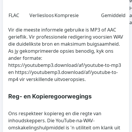
H
FLAC
Verliesloos
Kompresie
Gemiddeld
a
a
Vir die meeste informele gebruike is MP3 of AAC
gerieflik. Vir professionele redigering voorsien WAV
die duidelikste bron en maksimum buigsaamheid.
As jy gekomprimeerde opsies benodig, kyk ons
ander formate:
https://youtubemp3.download/af/youtube-to-mp3
en https://youtubemp3.download/af/youtube-to-
mp4 vir verskillende uitvoeropsies.
Reg- en Kopieregoorwegings
Ons respekteer kopiereg en die regte van
inhoudskeppers. Die YouTube-na-WAV-
omskakelingshulpmiddel is 'n utiliteit om klank uit