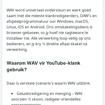
WAV word universeel ondersteun en werk goed
saam met die meeste klankredigeerders, DAW's en
afspeelprogrammatuur oor Windows, macOS,
Linux, iOS en Android. Ons omskakelingsdiens is
browser-gebaseer, so jy hoef nie sagteware te
installeer nie. Alle verwerking loop veilig op ons
bedieners, en jy kry 'n direkte aflaai-skakel ná
verwerking.
Waarom WAV vir YouTube-klank
gebruik?
Daar is verskeie scenario's waarin WAV uitblink:
Geluidsredigering en menging
– WAV
voorsien 'n skoon, redigeer-vriendelike
oorsprongspoor.