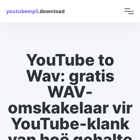
youtubemp3
.download
YouTube to
Wav: gratis
WAV-
omskakelaar vir
YouTube-klank
van hoë gehalte