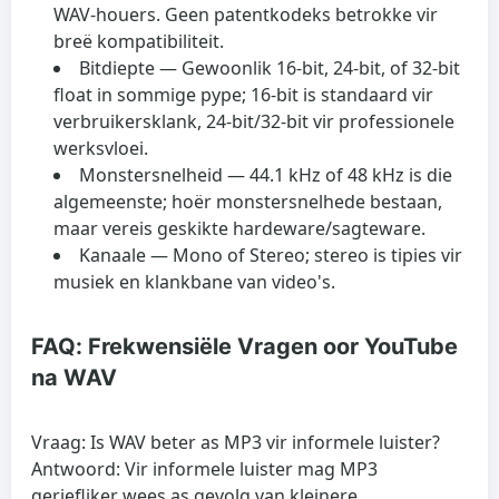
WAV-houers. Geen patentkodeks betrokke vir
breë kompatibiliteit.
Bitdiepte
— Gewoonlik 16‑bit, 24‑bit, of 32‑bit
float in sommige pype; 16‑bit is standaard vir
verbruikersklank, 24‑bit/32‑bit vir professionele
werksvloei.
Monstersnelheid
— 44.1 kHz of 48 kHz is die
algemeenste; hoër monstersnelhede bestaan,
maar vereis geskikte hardeware/sagteware.
Kanaale
— Mono of Stereo; stereo is tipies vir
musiek en klankbane van video's.
FAQ: Frekwensiële Vragen oor YouTube
na WAV
Vraag: Is WAV beter as MP3 vir informele luister?
Antwoord: Vir informele luister mag MP3
geriefliker wees as gevolg van kleinere