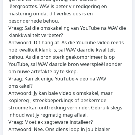
lêergroottes. WAV is beter vir redigering en
mastering omdat dit verliesloos is en
besonderhede behou.
Vraag: Sal die omskakeling van YouTube na WAV die
klankkwaliteit verbeter?
Antwoord: Dit hang af. As die YouTube-video reeds
hoë kwaliteit klank is, sal WAV daardie kwaliteit
behou. As die bron sterk geakomprimeer is op
YouTube, sal WAV daardie bron weerspieël sonder
om nuwe artefakte by te skep.
Vraag: Kan ek enige YouTube-video na WAV
omskakel?
Antwoord: Jy kan baie video's omskakel, maar
kopiereg-, streekbeperkings of beskermde
stroome kan onttrekking verhinder. Gebruik slegs
inhoud wat jy regmatig mag aflaai.
Vraag: Moet ek sagteware installeer?
Antwoord: Nee. Ons diens loop in jou blaaier