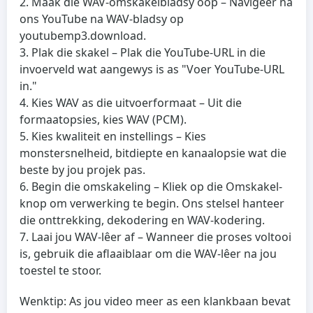
Maak die WAV-omskakelbladsy oop
– Navigeer na
ons YouTube na WAV-bladsy op
youtubemp3.download.
Plak die skakel
– Plak die YouTube-URL in die
invoerveld wat aangewys is as "Voer YouTube-URL
in."
Kies WAV as die uitvoerformaat
– Uit die
formaatopsies, kies WAV (PCM).
Kies kwaliteit en instellings
– Kies
monstersnelheid, bitdiepte en kanaalopsie wat die
beste by jou projek pas.
Begin die omskakeling
– Kliek op die Omskakel-
knop om verwerking te begin. Ons stelsel hanteer
die onttrekking, dekodering en WAV-kodering.
Laai jou WAV-lêer af
– Wanneer die proses voltooi
is, gebruik die aflaaiblaar om die WAV-lêer na jou
toestel te stoor.
Wenktip: As jou video meer as een klankbaan bevat