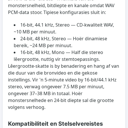
monstersnelheid, bitdiepte en kanale omdat WAV
PCM-data stoor. Tipiese konfigurasies sluit in:
16-bit, 44.1 kHz, Stereo
— CD-kwaliteit WAV,
~10 MB per minuut.
24-bit, 48 kHz, Stereo
— Hoër dinamiese
bereik, ~24 MB per minuut.
16-bit, 48 kHz, Mono
— Half die stereo
lêergrootte, nuttig vir stemtoepassings.
Lêergrootte-skatte is by benadering en hang af van
die duur van die bronvideo en die gekose
instellings. Vir 'n 5‑minute video by 16‑bit/44.1 kHz
stereo, verwag ongeveer 7.5 MB per minuut,
ongeveer 37–38 MB in totaal. Hoër
monstersnelhede en 24‑bit diepte sal die grootte
volgens verhoog.
Kompatibiliteit en Stelselvereistes