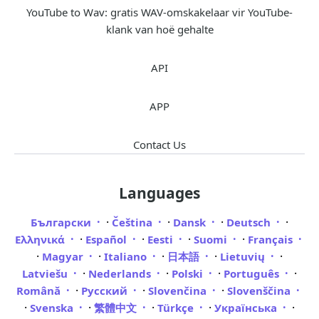
YouTube to Wav: gratis WAV-omskakelaar vir YouTube-
klank van hoë gehalte
API
APP
Contact Us
Languages
·
·
·
·
Български
Čeština
Dansk
Deutsch
·
·
·
·
Ελληνικά
Español
Eesti
Suomi
Français
·
·
·
·
·
Magyar
Italiano
日本語
Lietuvių
·
·
·
·
Latviešu
Nederlands
Polski
Português
·
·
·
Română
Русский
Slovenčina
Slovenščina
·
·
·
·
·
Svenska
繁體中文
Türkçe
Українська