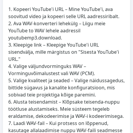
Kopeeri YouTube'i URL
– Mine YouTube'i, ava
soovitud video ja kopeeri selle URL aadressiribalt.
Ava WAV-konverteri lehekülg
– Liigu meie
YouTube to WAV lehele aadressil
youtubemp3.download.
Kleepige link
– Kleepige YouTube'i URL
sisendvälja, mille märgistus on "Sisesta YouTube'i
URL."
Valige väljundvorminguks WAV
–
Vorminguvõimalustest vali WAV (PCM).
Valige kvaliteet ja seaded
– Valige näidussagedus,
bittide sügavus ja kanalite konfiguratsioon, mis
sobivad teie projektiga kõige paremini.
Alusta teisendamist
– Klõpsake teisenda-nuppu
töötluse alustamiseks. Meie süsteem tegeleb
eraldamise, dekodeerimise ja WAV-i kodeerimisega.
Laadi WAV-fail
– Kui protsess on lõppenud,
kasutage allalaadimise nuppu WAV-faili seadmesse