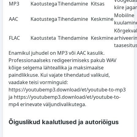
Voogedas
MP3
Kaotustega
Tihendamine
Kitsas
kiire jag
Mobiilne
AAC
Kaotustega
Tihendamine
Keskmine
kuulamine
Kõrgekval
FLAC
Kaotusteta
Tihendamine
Keskmine
arhiveeri
taasesitu
Enamikul juhudel on MP3 või AAC kasulik.
Professionaalseks redigeerimiseks pakub WAV
kõige selgema lähteallika ja maksimaalse
paindlikkuse. Kui vajate tihendatud valikuid,
vaadake teisi vorminguid:
https://youtubemp3.download/et/youtube-to-mp3
ja https://youtubemp3.download/et/youtube-to-
mp4 erinevate väljundivalikutega.
Õiguslikud kaalutlused ja autoriõigus