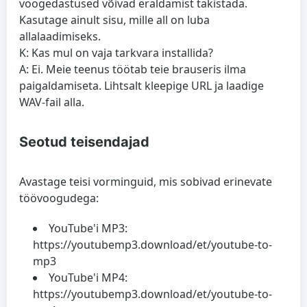
voogedastused võivad eraldamist takistada.
Kasutage ainult sisu, mille all on luba
allalaadimiseks.
K: Kas mul on vaja tarkvara installida?
A: Ei. Meie teenus töötab teie brauseris ilma
paigaldamiseta. Lihtsalt kleepige URL ja laadige
WAV-fail alla.
Seotud teisendajad
Avastage teisi vorminguid, mis sobivad erinevate
töövoogudega:
YouTube'i MP3:
https://youtubemp3.download/et/youtube-to-
mp3
YouTube'i MP4:
https://youtubemp3.download/et/youtube-to-