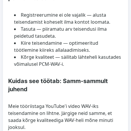
Registreerumine ei ole vajalik
— alusta
teisendamist koheselt ilma kontot loomata.
Tasuta
— piiramatu arv teisendusi ilma
peidetud tasudeta.
Kiire teisendamine
— optimeeritud
töötlemine kiireks allalaadimiseks.
Kõrge kvaliteet
— säilitab lähteheli kasutades
võimalusel PCM-WAV-i.
Kuidas see töötab: Samm-sammult
juhend
Meie tööriistaga YouTube'i video WAV-iks
teisendamine on lihtne. Järgige neid samme, et
saada kõrge kvaliteediga WAV-heli mõne minuti
jooksul.