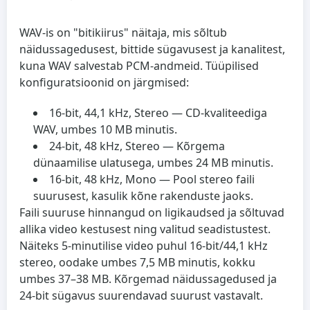
WAV-is on "bitikiirus" näitaja, mis sõltub
näidussagedusest, bittide sügavusest ja kanalitest,
kuna WAV salvestab PCM-andmeid. Tüüpilised
konfiguratsioonid on järgmised:
16-bit, 44,1 kHz, Stereo
— CD-kvaliteediga
WAV, umbes 10 MB minutis.
24-bit, 48 kHz, Stereo
— Kõrgema
dünaamilise ulatusega, umbes 24 MB minutis.
16-bit, 48 kHz, Mono
— Pool stereo faili
suurusest, kasulik kõne rakenduste jaoks.
Faili suuruse hinnangud on ligikaudsed ja sõltuvad
allika video kestusest ning valitud seadistustest.
Näiteks 5-minutilise video puhul 16-bit/44,1 kHz
stereo, oodake umbes 7,5 MB minutis, kokku
umbes 37–38 MB. Kõrgemad näidussagedused ja
24-bit sügavus suurendavad suurust vastavalt.