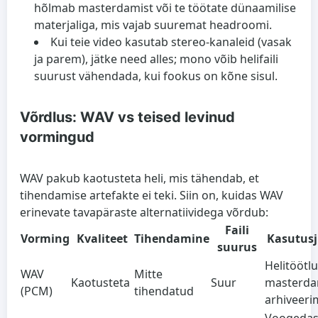
hõlmab masterdamist või te töötate dünaamilise
materjaliga, mis vajab suuremat headroomi.
Kui teie video kasutab stereo-kanaleid (vasak
ja parem), jätke need alles; mono võib helifaili
suurust vähendada, kui fookus on kõne sisul.
Võrdlus: WAV vs teised levinud
vormingud
WAV pakub kaotusteta heli, mis tähendab, et
tihendamise artefakte ei teki. Siin on, kuidas WAV
erinevate tavapäraste alternatiividega võrdub:
Faili
Vorming
Kvaliteet
Tihendamine
Kasutus
suurus
Helitöötlu
WAV
Mitte
Kaotusteta
Suur
masterda
(PCM)
tihendatud
arhiveeri