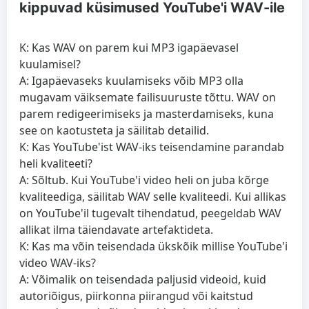
kippuvad küsimused YouTube'i WAV-ile
K: Kas WAV on parem kui MP3 igapäevasel
kuulamisel?
A: Igapäevaseks kuulamiseks võib MP3 olla
mugavam väiksemate failisuuruste tõttu. WAV on
parem redigeerimiseks ja masterdamiseks, kuna
see on kaotusteta ja säilitab detailid.
K: Kas YouTube'ist WAV-iks teisendamine parandab
heli kvaliteeti?
A: Sõltub. Kui YouTube'i video heli on juba kõrge
kvaliteediga, säilitab WAV selle kvaliteedi. Kui allikas
on YouTube'il tugevalt tihendatud, peegeldab WAV
allikat ilma täiendavate artefaktideta.
K: Kas ma võin teisendada ükskõik millise YouTube'i
video WAV-iks?
A: Võimalik on teisendada paljusid videoid, kuid
autoriõigus, piirkonna piirangud või kaitstud