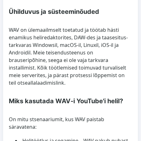
Ühilduvus ja süsteeminõuded
WAV on ülemaailmselt toetatud ja töötab hästi
enamikus heliredaktorites, DAW-des ja taasesitus­
tarkvaras Windowsil, macOS-il, Linuxil, iOS-il ja
Androidil. Meie teisendusteenus on
brauseripõhine, seega ei ole vaja tarkvara
installimist. Kõik töötlemised toimuvad turvaliselt
meie serverites, ja pärast protsessi lõppemist on
teil otseallalaadimislink.
Miks kasutada WAV-i YouTube'i helil?
On mitu stsenaariumit, kus WAV paistab
säravatena:
Helitöötlus ja segamine
– WAV pakub puhast,