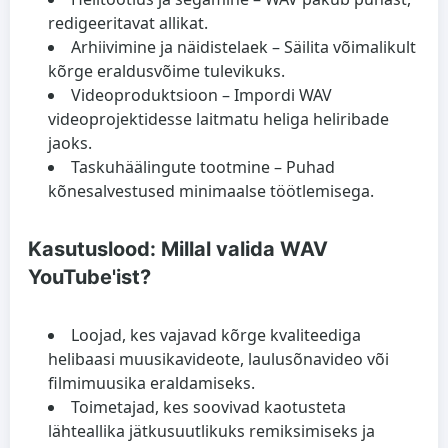
redigeeritavat allikat.
Arhiivimine ja näidistelaek
– Säilita võimalikult
kõrge eraldusvõime tulevikuks.
Videoproduktsioon
– Impordi WAV
videoprojektidesse laitmatu heliga heliribade
jaoks.
Taskuhäälingute tootmine
– Puhad
kõnesalvestused minimaalse töötlemisega.
Kasutuslood: Millal valida WAV
YouTube'ist?
Loojad, kes vajavad kõrge kvaliteediga
helibaasi muusikavideote, laulusõnavideo või
filmimuusika eraldamiseks.
Toimetajad, kes soovivad kaotusteta
lähteallika jätkusuutlikuks remiksimiseks ja