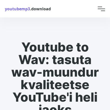
youtubemp3
.download
Youtube to
Wav: tasuta
wav-muundur
kvaliteetse
YouTube'i heli
jaoks