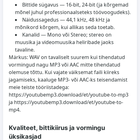
Bittide sügavus
— 16-bit, 24-bit (ja kõrgemad
mõnel juhul professionaalseteks töövoogudeks).
Näidussagedus
— 44,1 kHz, 48 kHz ja
mõnikord kõrgem, kui allikas seda toetab.
Kanalid
— Mono või Stereo; stereo on
muusika ja videomuusika heliribade jaoks
tavaline.
Märkus: WAV on tavaliselt suurem kui tihendatud
vormingud nagu MP3 või AAC mitte tihendatud
olemuse tõttu. Kui vajate väiksemat faili kiireks
jagamiseks, kaaluge MP3- või AAC-ks teisendamist
meie teiste tööriistadega:
https://youtubemp3.download/et/youtube-to-mp3
ja https://youtubemp3.download/et/youtube-to-
mp4.
Kvaliteet, bittikiirus ja vormingu
üksikasjad