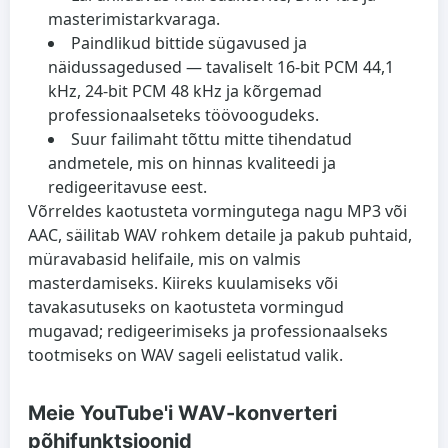
masterimistarkvaraga.
Paindlikud bittide sügavused ja
näidussagedused
— tavaliselt 16-bit PCM 44,1
kHz, 24-bit PCM 48 kHz ja kõrgemad
professionaalseteks töövoogudeks.
Suur failimaht
tõttu mitte tihendatud
andmetele, mis on hinnas kvaliteedi ja
redigeeritavuse eest.
Võrreldes kaotusteta vormingutega nagu MP3 või
AAC, säilitab WAV rohkem detaile ja pakub puhtaid,
müravabasid helifaile, mis on valmis
masterdamiseks. Kiireks kuulamiseks või
tavakasutuseks on kaotusteta vormingud
mugavad; redigeerimiseks ja professionaalseks
tootmiseks on WAV sageli eelistatud valik.
Meie YouTube'i WAV-konverteri
põhifunktsioonid