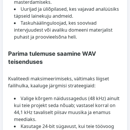
masterdamiseks.
Uurijad ja üliõpilased, kes vajavad analüüsiks
täpseid lainekuju andmeid.
Taskuhäälinguloojad, kes soovivad
intervjuudest või avaliku domeeni materjalist
puhast ja proovieelsõna heli.
Parima tulemuse saamine WAV
teisenduses
Kvaliteedi maksimeerimiseks, vältimaks liigset
failihulka, kaaluge järgmisi strateegiaid:
Valige kõrgem näidussagedus (48 kHz) ainult
kui teie projekt seda nõuab; vastasel korral on
44,1 kHz tavaliselt piisav muusika ja enamus
meediaks.
Kasutage 24-bit sügavust, kui teie töövoog