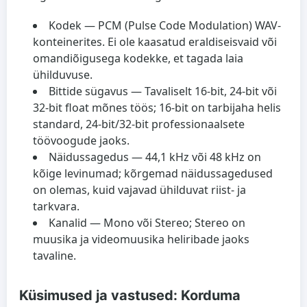
Kodek
— PCM (Pulse Code Modulation) WAV-
konteinerites. Ei ole kaasatud eraldiseisvaid või
omandiõigusega kodekke, et tagada laia
ühilduvuse.
Bittide sügavus
— Tavaliselt 16-bit, 24-bit või
32-bit float mõnes töös; 16-bit on tarbijaha helis
standard, 24-bit/32-bit professionaalsete
töövoogude jaoks.
Näidussagedus
— 44,1 kHz või 48 kHz on
kõige levinumad; kõrgemad näidussagedused
on olemas, kuid vajavad ühilduvat riist- ja
tarkvara.
Kanalid
— Mono või Stereo; Stereo on
muusika ja videomuusika heliribade jaoks
tavaline.
Küsimused ja vastused: Korduma