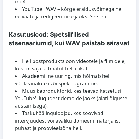
mp4
YouTube'i WAV – kõrge eraldusvõimega heli
eelvaate ja redigeerimise jaoks: See leht
Kasutuslood: Spetsiifilised
stsenaariumid, kui WAV paistab säravat
Heli postproduktsioon videotele ja filmidele,
kus on vaja laitmatut heliallikat.
Akadeemiline uuring, mis hõlmab heli
võnkeanalüüsi või spektrogramme.
Muusikaproduktorid, kes teevad katsetusi
YouTube'i lugudest demo-de jaoks (alati õiguste
austamisega).
Taskuhäälinguloojad, kes soovivad
intervjuudest või avaliku domeeni materjalist
puhast ja proovieelsõna heli.