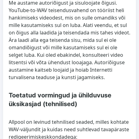
Me austame autoriõigust ja sisuloojate õigusi.
YouTube-to-WAV teisendusvahend on tööriist heli
hankimiseks videodest, mis on sulle omandiks või
mille kasutamiseks sul on luba. Alati veendu, et sul
on õigus alla laadida ja teisendada mis tahes videot.
Ära laadi alla ega teisenda sisu, mida sul ei ole
omandiõigust või mille kasutamiseks sul ei ole
selget luba. Kui oled ebakindel, konsulteeri video
litsentsi või võta ühendust looajaga. Autoriõiguse
austamine kaitseb loojaid ja hoiab Internetti
turvalisena teaduse ja kunsti jagamiseks.
Toetatud vormingud ja ühilduvuse
üksikasjad (tehnilised)
Allpool on levinud tehnilised seaded, milles kohtate
WAV-väljundit ja kuidas need suhtlevad tavapäraste
redigeerimiskeskkondadega: