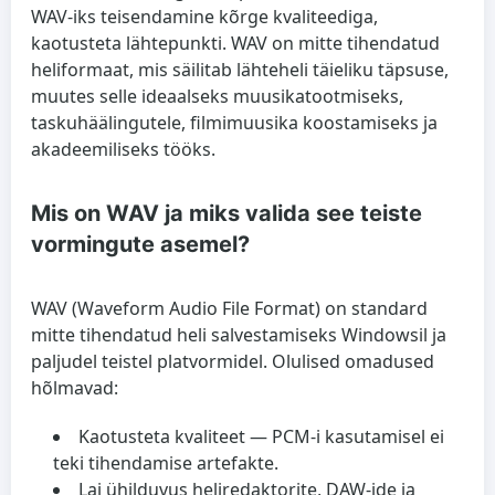
WAV-iks teisendamine kõrge kvaliteediga,
kaotusteta lähtepunkti. WAV on mitte tihendatud
heliformaat, mis säilitab lähteheli täieliku täpsuse,
muutes selle ideaalseks muusikatootmiseks,
taskuhäälingutele, filmimuusika koostamiseks ja
akadeemiliseks tööks.
Mis on WAV ja miks valida see teiste
vormingute asemel?
WAV (Waveform Audio File Format) on standard
mitte tihendatud heli salvestamiseks Windowsil ja
paljudel teistel platvormidel. Olulised omadused
hõlmavad:
Kaotusteta kvaliteet
— PCM-i kasutamisel ei
teki tihendamise artefakte.
Lai ühilduvus
heliredaktorite, DAW-ide ja