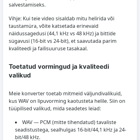
salvestamiseks.
Vihje: Kui teie video sisaldab mitu helirida või
taustamüra, võite katsetada erinevaid
näidussagedusi (44,1 kHz vs 48 kHz) ja bittide
sügavusi (16-bit vs 24-bit), et saavutada parim
kvaliteedi ja failisuuruse tasakaal.
Toetatud vormingud ja kvaliteedi
valikud
Meie konverter toetab mitmeid väljundivalikuid,
kus WAV on lipuvorming kaotusteta helile. Siin on
tüüpilised valikud, mida seadetes leiad:
WAV
— PCM (mitte tihendatud) tavaliste
seadistustega, sealhulgas 16-bit/44,1 kHz ja 24-
bit/48 kHz.