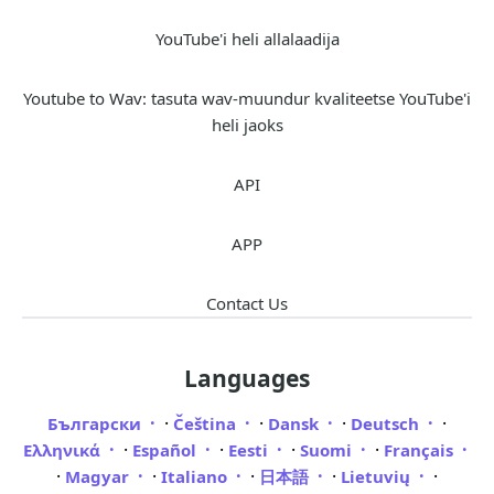
YouTube'i heli allalaadija
Youtube to Wav: tasuta wav-muundur kvaliteetse YouTube'i
heli jaoks
API
APP
Contact Us
Languages
·
·
·
·
Български
Čeština
Dansk
Deutsch
·
·
·
·
Ελληνικά
Español
Eesti
Suomi
Français
·
·
·
·
·
Magyar
Italiano
日本語
Lietuvių