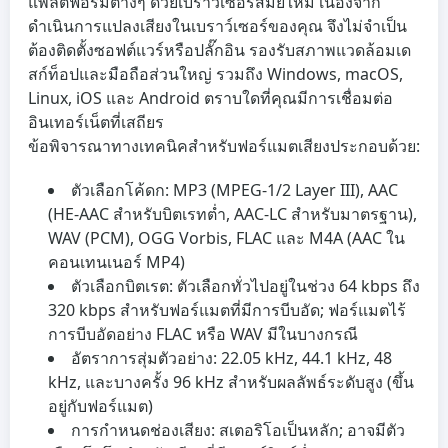
แพลตฟอร์มต่างๆ ด้วยเบราว์เซอร์สมัยใหม่ เนื่องจาก
ดำเนินการแปลงเสียงในเบราว์เซอร์ของคุณ จึงไม่จำเป็น
ต้องติดตั้งซอฟต์แวร์หรือปลั๊กอิน รองรับสภาพแวดล้อมเด
สก์ท็อปและมือถือส่วนใหญ่ รวมถึง Windows, macOS,
Linux, iOS และ Android ตราบใดที่คุณมีการเชื่อมต่อ
อินเทอร์เน็ตที่เสถียร
ข้อพิจารณาทางเทคนิคสำหรับฟอร์แมตเสียงประกอบด้วย:
ตัวเลือกโค้ดก:
MP3 (MPEG-1/2 Layer III), AAC
(HE-AAC สำหรับบิตเรทต่ำ, AAC-LC สำหรับมาตรฐาน),
WAV (PCM), OGG Vorbis, FLAC และ M4A (AAC ใน
คอนเทนเนอร์ MP4)
ตัวเลือกบิตเรต:
ตัวเลือกทั่วไปอยู่ในช่วง 64 kbps ถึง
320 kbps สำหรับฟอร์แมตที่มีการบีบอัด; ฟอร์แมตไร้
การบีบอัดอย่าง FLAC หรือ WAV มีในบางกรณี
อัตราการสุ่มตัวอย่าง:
22.05 kHz, 44.1 kHz, 48
kHz, และบางครั้ง 96 kHz สำหรับผลลัพธ์ระดับสูง (ขึ้น
อยู่กับฟอร์แมต)
การกำหนดช่องเสียง:
สเตอริโอเป็นหลัก; อาจมีตัว