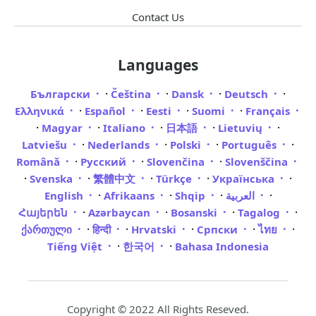
Contact Us
Languages
·
·
·
·
Български
Čeština
Dansk
Deutsch
·
·
·
·
Ελληνικά
Español
Eesti
Suomi
Français
·
·
·
·
·
Magyar
Italiano
日本語
Lietuvių
·
·
·
·
Latviešu
Nederlands
Polski
Português
·
·
·
Română
Русский
Slovenčina
Slovenščina
·
·
·
·
·
Svenska
繁體中文
Türkçe
Українська
·
·
·
·
English
Afrikaans
Shqip
العربية
·
·
·
·
Հայերեն
Azərbaycan
Bosanski
Tagalog
·
·
·
·
·
ქართული
हिन्दी
Hrvatski
Српски
ไทย
·
·
Tiếng Việt
한국어
Bahasa Indonesia
Copyright © 2022 All Rights Reseved.