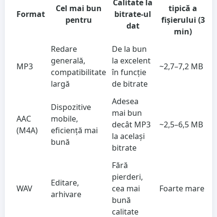
Calitate la
Cel mai bun
tipică a
Format
bitrate-ul
pentru
fișierului (3
dat
min)
Redare
De la bun
generală,
la excelent
MP3
~2,7–7,2 MB
compatibilitate
în funcție
largă
de bitrate
Adesea
Dispozitive
mai bun
AAC
mobile,
decât MP3
~2,5–6,5 MB
(M4A)
eficiență mai
la același
bună
bitrate
Fără
pierderi,
Editare,
WAV
cea mai
Foarte mare
arhivare
bună
calitate