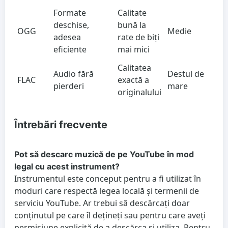
Formate
Calitate
deschise,
bună la
OGG
Medie
adesea
rate de biți
eficiente
mai mici
Calitatea
Audio fără
Destul de
FLAC
exactă a
pierderi
mare
originalului
Întrebări frecvente
Pot să descarc muzică de pe YouTube în mod
legal cu acest instrument?
Instrumentul este conceput pentru a fi utilizat în
moduri care respectă legea locală și termenii de
serviciu YouTube. Ar trebui să descărcați doar
conținutul pe care îl dețineți sau pentru care aveți
permisiune explicită de a descărca și utiliza. Pentru