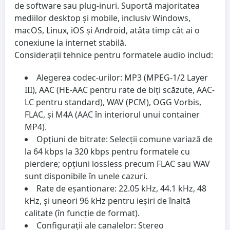
de software sau plug-inuri. Suportă majoritatea
mediilor desktop și mobile, inclusiv Windows,
macOS, Linux, iOS și Android, atâta timp cât ai o
conexiune la internet stabilă.
Considerații tehnice pentru formatele audio includ:
Alegerea codec-urilor:
MP3 (MPEG-1/2 Layer
III), AAC (HE-AAC pentru rate de biți scăzute, AAC-
LC pentru standard), WAV (PCM), OGG Vorbis,
FLAC, și M4A (AAC în interiorul unui container
MP4).
Opțiuni de bitrate:
Selecții comune variază de
la 64 kbps la 320 kbps pentru formatele cu
pierdere; opțiuni lossless precum FLAC sau WAV
sunt disponibile în unele cazuri.
Rate de eșantionare:
22.05 kHz, 44.1 kHz, 48
kHz, și uneori 96 kHz pentru ieșiri de înaltă
calitate (în funcție de format).
Configurații ale canalelor:
Stereo