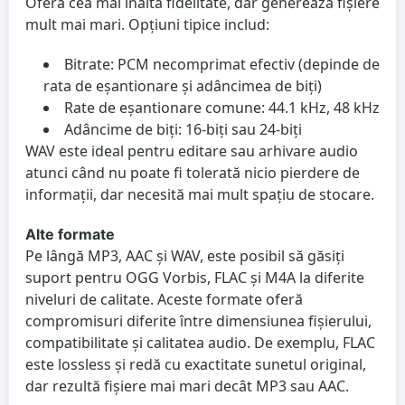
Oferă cea mai înaltă fidelitate, dar generează fișiere
mult mai mari. Opțiuni tipice includ:
Bitrate: PCM necomprimat efectiv (depinde de
rata de eșantionare și adâncimea de biți)
Rate de eșantionare comune: 44.1 kHz, 48 kHz
Adâncime de biți: 16-biți sau 24-biți
WAV este ideal pentru editare sau arhivare audio
atunci când nu poate fi tolerată nicio pierdere de
informații, dar necesită mai mult spațiu de stocare.
Alte formate
Pe lângă MP3, AAC și WAV, este posibil să găsiți
suport pentru OGG Vorbis, FLAC și M4A la diferite
niveluri de calitate. Aceste formate oferă
compromisuri diferite între dimensiunea fișierului,
compatibilitate și calitatea audio. De exemplu, FLAC
este lossless și redă cu exactitate sunetul original,
dar rezultă fișiere mai mari decât MP3 sau AAC.