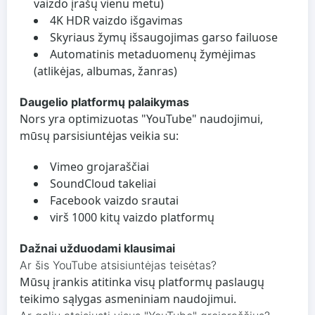
vaizdo įrašų vienu metu)
4K HDR vaizdo išgavimas
Skyriaus žymų išsaugojimas garso failuose
Automatinis metaduomenų žymėjimas
(atlikėjas, albumas, žanras)
Daugelio platformų palaikymas
Nors yra optimizuotas "YouTube" naudojimui,
mūsų parsisiuntėjas veikia su:
Vimeo grojaraščiai
SoundCloud takeliai
Facebook vaizdo srautai
virš 1000 kitų vaizdo platformų
Dažnai užduodami klausimai
Ar šis YouTube atsisiuntėjas teisėtas?
Mūsų įrankis atitinka visų platformų paslaugų
teikimo sąlygas asmeniniam naudojimui.