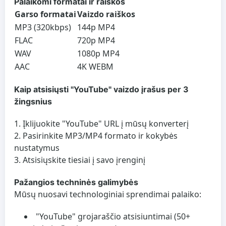
Palaikomi formatai ir raiškos
Garso formatai
Vaizdo raiškos
MP3 (320kbps)
144p MP4
FLAC
720p MP4
WAV
1080p MP4
AAC
4K WEBM
Kaip atsisiųsti "YouTube" vaizdo įrašus per 3
žingsnius
Įklijuokite "YouTube" URL į mūsų konverterį
Pasirinkite MP3/MP4 formato ir kokybės
nustatymus
Atsisiųskite tiesiai į savo įrenginį
Pažangios techninės galimybės
Mūsų nuosavi technologiniai sprendimai palaiko:
"YouTube" grojaraščio atsisiuntimai (50+