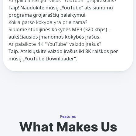
Ar galiu atsisiųsti visus "YouTube" grojaraščius?
Taip! Naudokite mūsų
„YouTube“ atsisiuntimo
programa
grojaraščių palaikymui.
Kokia garso kokybė yra prieinama?
Siūlome studijinės kokybės MP3 (320 kbps) –
aukščiausios įmanomos kokybės įrašus.
Ar palaikote 4K "YouTube" vaizdo įrašus?
Taip. Atsisiųskite vaizdo įrašus iki 8K raiškos per
mūsų
„YouTube Downloader“
.
Features
What Makes Us