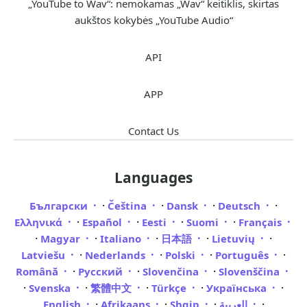
„YouTube to Wav“: nemokamas „Wav“ keitiklis, skirtas
aukštos kokybės „YouTube Audio“
API
APP
Contact Us
Languages
·
·
·
·
Български
Čeština
Dansk
Deutsch
·
·
·
·
Ελληνικά
Español
Eesti
Suomi
Français
·
·
·
·
·
Magyar
Italiano
日本語
Lietuvių
·
·
·
·
Latviešu
Nederlands
Polski
Português
·
·
·
Română
Русский
Slovenčina
Slovenščina
·
·
·
·
·
Svenska
繁體中文
Türkçe
Українська
·
·
·
·
English
Afrikaans
Shqip
العربية