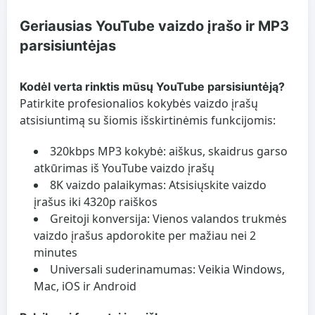
Geriausias YouTube vaizdo įrašo ir MP3
parsisiuntėjas
Kodėl verta rinktis mūsų YouTube parsisiuntėją?
Patirkite profesionalios kokybės vaizdo įrašų
atsisiuntimą su šiomis išskirtinėmis funkcijomis:
320kbps MP3 kokybė:
aiškus, skaidrus garso
atkūrimas iš YouTube vaizdo įrašų
8K vaizdo palaikymas:
Atsisiųskite vaizdo
įrašus iki 4320p raiškos
Greitoji konversija:
Vienos valandos trukmės
vaizdo įrašus apdorokite per mažiau nei 2
minutes
Universali suderinamumas:
Veikia Windows,
Mac, iOS ir Android