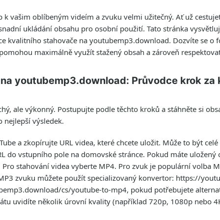
p k vašim oblíbeným videím a zvuku velmi užitečný. Ať už cestuje
nadní ukládání obsahu pro osobní použití. Tato stránka vysvětluj
e kvalitního stahovače na youtubemp3.download. Dozvíte se o f
m pomohou maximálně využít stažený obsah a zároveň respektovat
 na youtubemp3.download: Průvodce krok za
hý, ale výkonný. Postupujte podle těchto kroků a stáhněte si obsa
o nejlepší výsledek.
Tube a zkopírujte URL videa, které chcete uložit. Může to být celé
URL do vstupního pole na domovské stránce. Pokud máte uložený o
. Pro stahování videa vyberte MP4. Pro zvuk je populární volba
ci MP3 zvuku můžete použít specializovaný konvertor: https://y
tubemp3.download/cs/youtube-to-mp4, pokud potřebujete alternat
rmátu uvidíte několik úrovní kvality (například 720p, 1080p nebo