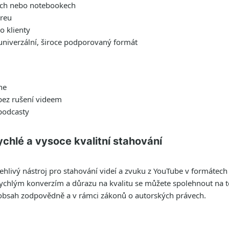
etech nebo notebookech
areu
bo klienty
 univerzální, široce podporovaný formát
ne
 bez rušení videem
podcasty
chlé a vysoce kvalitní stahování
hlivý nástroj pro stahování videí a zvuku z YouTube v formátech
rychlým konverzím a důrazu na kvalitu se můžete spolehnout na t
ý obsah zodpovědně a v rámci zákonů o autorských právech.