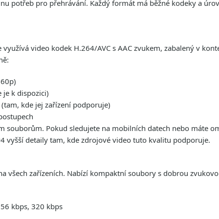
nu potřeb pro přehrávání. Každý formát má běžné kodeky a úrovn
e využívá video kodek H.264/AVC s AAC zvukem, zabalený v kont
ně:
160p)
je k dispozici)
tam, kde jej zařízení podporuje)
 postupech
ím souborům. Pokud sledujete na mobilních datech nebo máte om
 vyšší detaily tam, kde zdrojové video tuto kvalitu podporuje.
a všech zařízeních. Nabízí kompaktní soubory s dobrou zvukovo
256 kbps, 320 kbps