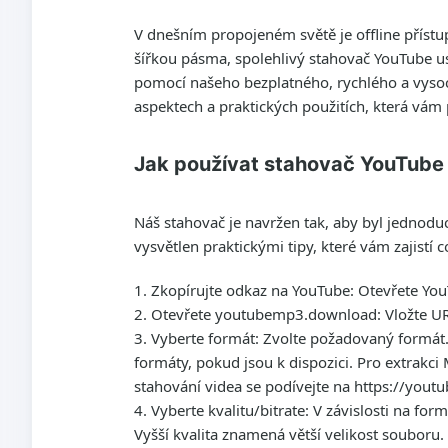
V dnešním propojeném světě je offline přístu
šířkou pásma, spolehlivý stahovač YouTube us
pomocí našeho bezplatného, rychlého a vysoc
aspektech a praktických použitích, která vá
Jak používat stahovač YouTube
Náš stahovač je navržen tak, aby byl jednoduc
vysvětlen praktickými tipy, které vám zajistí c
Zkopírujte odkaz na YouTube
: Otevřete You
Otevřete youtubemp3.download
: Vložte 
Vyberte formát
: Zvolte požadovaný formát
formáty, pokud jsou k dispozici. Pro extrak
stahování videa se podívejte na https://you
Vyberte kvalitu/bitrate
: V závislosti na fo
Vyšší kvalita znamená větší velikost souboru.