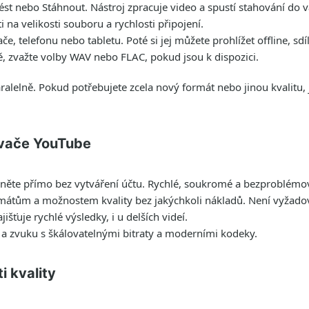
vést nebo Stáhnout. Nástroj zpracuje video a spustí stahování do v
 na velikosti souboru a rychlosti připojení.
če, telefonu nebo tabletu. Poté si jej můžete prohlížet offline, sd
tě, zvažte volby WAV nebo FLAC, pokud jsou k dispozici.
alelně. Pokud potřebujete zcela nový formát nebo jinou kvalitu,
ovače YouTube
hněte přímo bez vytváření účtu. Rychlé, soukromé a bezproblémo
rmátům a možnostem kvality bez jakýchkoli nákladů. Není vyžadov
jišťuje rychlé výsledky, i u delších videí.
a a zvuku s škálovatelnými bitraty a moderními kodeky.
 kvality