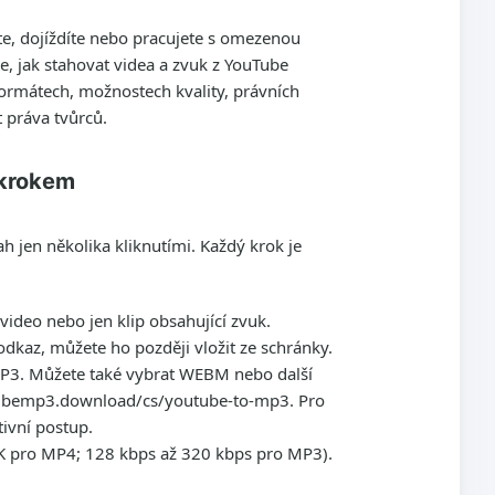
te, dojíždíte nebo pracujete s omezenou
e, jak stahovat videa a zvuk z YouTube
ormátech, možnostech kvality, právních
 práva tvůrců.
 krokem
h jen několika kliknutími. Každý krok je
 video nebo jen klip obsahující zvuk.
dkaz, můžete ho později vložit ze schránky.
 MP3. Můžete také vybrat WEBM nebo další
outubemp3.download/cs/youtube-to-mp3. Pro
ivní postup.
 4K pro MP4; 128 kbps až 320 kbps pro MP3).