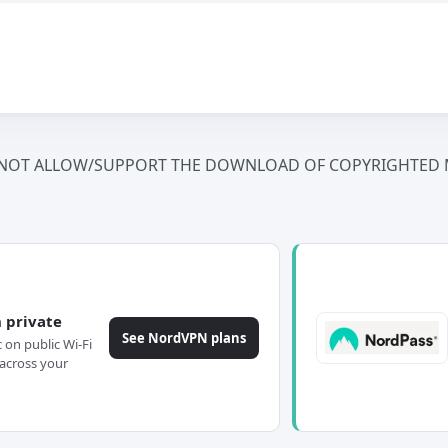
NOT ALLOW/SUPPORT THE DOWNLOAD OF COPYRIGHTED M
 private
See NordVPN plans
c on public Wi-Fi
across your