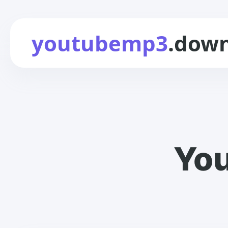
youtubemp3
.dow
Yo