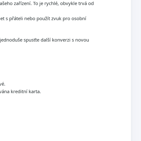
ašeho zařízení. To je rychlé, obvykle trvá od
ílet s přáteli nebo použít zvuk pro osobní
 jednoduše spusťte další konverzi s novou
vé.
ána kreditní karta.