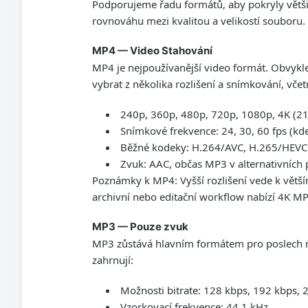
Podporujeme řadu formátů, aby pokryly větši
rovnováhu mezi kvalitou a velikostí souboru.
MP4 — Video Stahování
MP4 je nejpoužívanější video formát. Obvykl
vybrat z několika rozlišení a snímkování, včet
240p, 360p, 480p, 720p, 1080p, 4K (2
Snímkové frekvence: 24, 30, 60 fps (kde 
Běžné kodeky: H.264/AVC, H.265/HEVC (
Zvuk: AAC, občas MP3 v alternativních
Poznámky k MP4: Vyšší rozlišení vede k větš
archivní nebo editační workflow nabízí 4K MP4
MP3 — Pouze zvuk
MP3 zůstává hlavním formátem pro poslech n
zahrnují:
Možnosti bitrate: 128 kbps, 192 kbps, 
Vzorkovací frekvence: 44,1 kHz