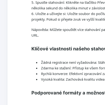
Spusťte stahování
: Klikněte na tlačítko Pře
několika sekund do několika minut v závislosti
Uložte a užívejte si
: Uložte soubor do počíta
projekty. Pokud si přejete zvuk ve vyšší kvali
Nápověda: Můžete spouštět více stahování par
URL.
Klíčové vlastnosti našeho stah
Žádná registrace není vyžadována
: Stá
Zdarma ke stažení
: Přístup ke všem fo
Rychlá konverze
: Efektivní zpracování za
Vysoká kvalita
: Zachovává kvalitu vide
Podporované formáty a možnosti